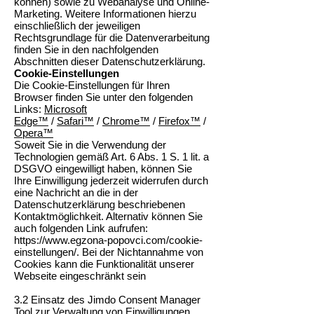
können) sowie zu Webanalyse und Online-
Marketing. Weitere Informationen hierzu
einschließlich der jeweiligen
Rechtsgrundlage für die Datenverarbeitung
finden Sie in den nachfolgenden
Abschnitten dieser Datenschutzerklärung.
Cookie-Einstellungen
Die Cookie-Einstellungen für Ihren
Browser finden Sie unter den folgenden
Links:
Microsoft
Edge™
/
Safari™
/
Chrome™
/
Firefox™
/
Opera™
Soweit Sie in die Verwendung der
Technologien gemäß Art. 6 Abs. 1 S. 1 lit. a
DSGVO eingewilligt haben, können Sie
Ihre Einwilligung jederzeit widerrufen durch
eine Nachricht an die in der
Datenschutzerklärung beschriebenen
Kontaktmöglichkeit. Alternativ können Sie
auch folgenden Link aufrufen:
https://www.egzona-popovci.com/cookie-
einstellungen/.
Bei der Nichtannahme von
Cookies kann die Funktionalität unserer
Webseite eingeschränkt sein
3.2 Einsatz des Jimdo Consent Manager
Tool zur Verwaltung von Einwilligungen