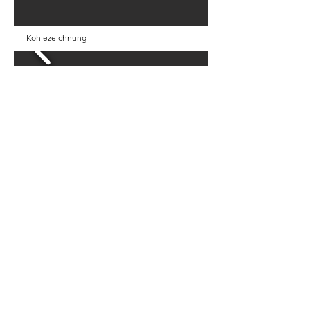
Kohlezeichnung
black ink